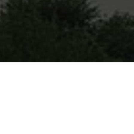
um Rosenheim
Region bieten wir persönliche Beratung
ass Sie eine klare und ehrliche