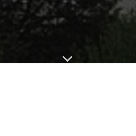
r Autoglas-Service für Pang und den Ra
ang
, dem Rosenheimer Süden und der umliegenden 
nd beschädigte Fahrzeugscheiben. Uns ist wichtig, d
Fahrzeug, zum Schaden und zu Ihrer Situation.