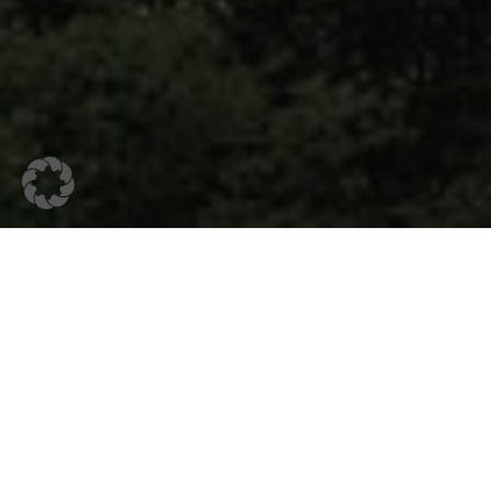
Persönliche
Für Autofahrerinnen und Autofahrer aus
P
rund um
Autoglas
, Steinschlagreparatur u
Einschätzung erhalten – passend zu Ihrem 