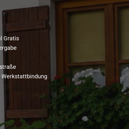
l Gratis
ergabe
straße
e Werkstattbindung